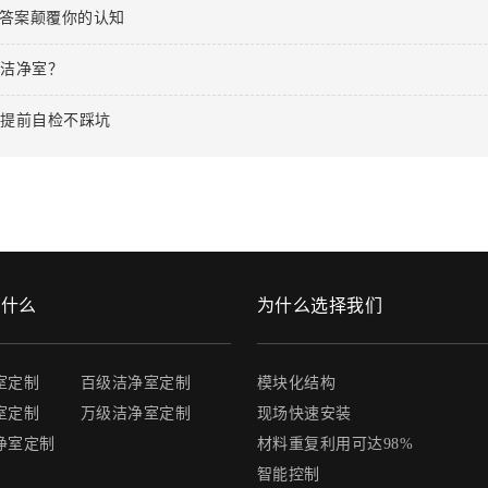
？答案颠覆你的认知
的洁净室？
，提前自检不踩坑
做什么
为什么选择我们
室定制
百级洁净室定制
模块化结构
室定制
万级洁净室定制
现场快速安装
净室定制
材料重复利用可达98%
智能控制