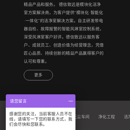
精品产品和服务。 德信致远是模块化洁净
室方案解决商，为客户提供“模块化·智能化
·一体化”的洁净室解决方案。自主研发带电
器自检、故障报警的智能风淋室控制系统，
深受风淋室客户好评。德信致远以服务客
户、成就员工、创造价值为经营理念，凭借
匠心品质、持续创新的精益产品赢得客户的
认可和尊重。
更多
请您留言
感谢您的关注，当前客服人员不在
友情链接：
洁净室
无尘车间
净化工程
洁
线，请填写一下您的联系方式，我
们会尽快和您联系。