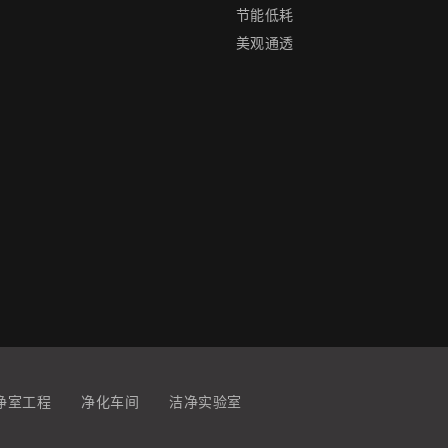
节能低耗
美观通透
净室工程
净化车间
洁净实验室