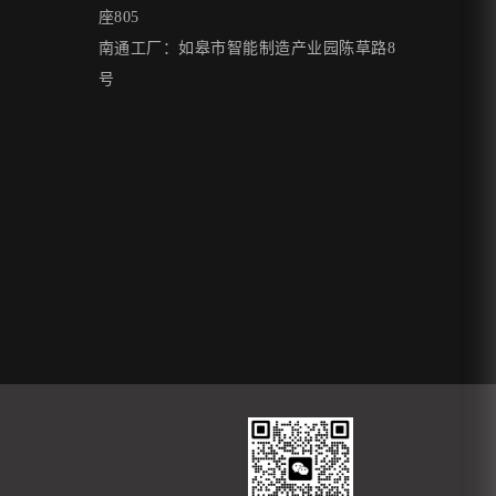
座805
南通工厂：如皋市智能制造产业园陈草路8
号