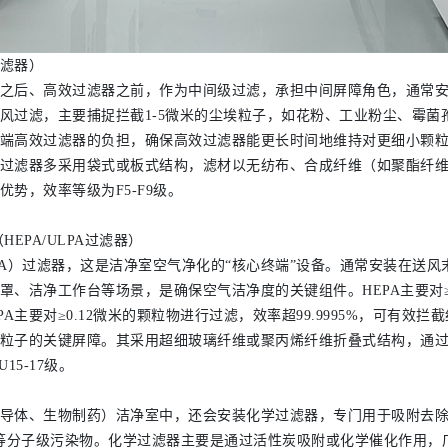
滤器）
之后、高效过滤器之前，作为中间级过滤，承担中间屏障角色，通常
风过滤，主要捕捉拦截1-5微米的尘埃粒子，如花粉、工业粉尘、霉菌
端高效过滤器的负担，确保高效过滤器能更长时间地维持对更细小颗
过滤器多采用袋式或板式结构，滤材以无纺布、合成纤维（如聚酯纤
势，效率等级为F5-F9级。
EPA/ULPA过滤器）
LPA）过滤器，这是洁净室空气净化的“核心终端”设备。通常安装在送
罩、洁净工作台等场景，是确保空气洁净度的关键组件。HEPA主要对≥
%，ULPA主要对≥0.12微米的颗粒物进行过滤，效率超99.9995%，可有
粒子的关键屏障。其采用超细玻璃纤维或聚丙烯纤维折叠式结构，通
15-17级。
导体、生物制药）洁净室中，还会安装化学过滤器，专门用于吸附去
）等分子级污染物。化学过滤器主要是通过活性炭吸附或化学催化作用，