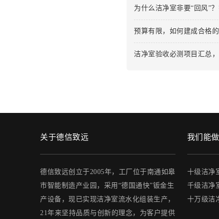
为什么洁净室非要“回风”
预算有限，如何建成合格
洁净室验收必测项目汇总
关于德信致远
我们能
德信致远创立于2005年，工厂位于南通如皋
十级洁净
市智能制造产业园，采用“德国通快”钣金生
千级洁净
产设备，现已实现洁净室流水化组装生产，
十万级洁
21年来坚持品质与创新的理念，为客户提供